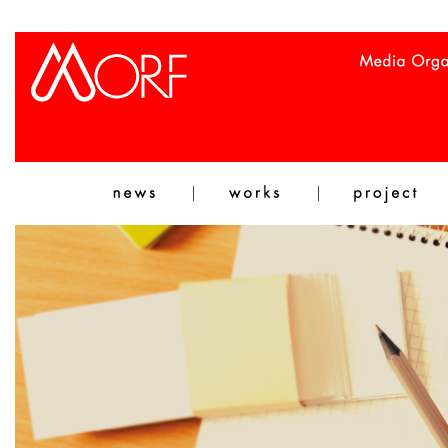
MORF モルフ 印刷 デザイン 株式会社ミヤザキ デザイン部門